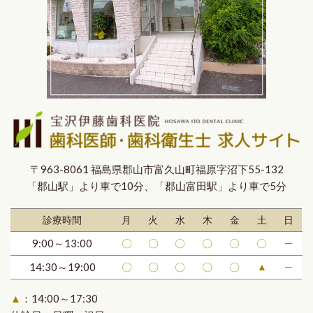
〒963-8061 福島県郡山市富久山町福原字沼下55-132
「郡山駅」より車で10分、「郡山富田駅」より車で5分
診療時間
月
火
水
木
金
土
日
9:00～13:00
〇
〇
〇
〇
〇
〇
─
14:30～19:00
〇
〇
〇
〇
〇
▲
─
▲
：
14:00～17:30